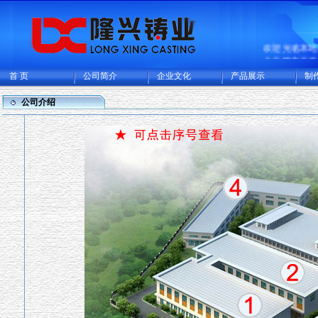
欢迎光临本
企业致力于
合金钢系列
首 页
公司简介
企业文化
产品展示
制
铸钢件及机
用先进的失
公司介绍
艺，是国内
造的大型的
生产基地，
厂和CNC机
可供精密铸
铸成品件200
主要出口欧
多国家。